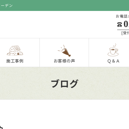
ガーデン
お電話
0
[受付
施工事例
お客様の声
Ｑ＆Ａ
ブログ
