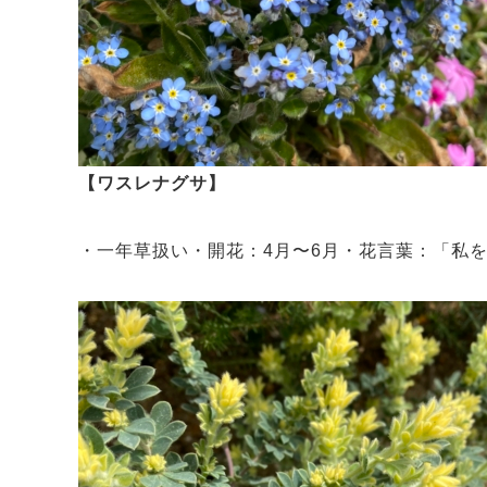
【ワスレナグサ】
・一年草扱い・開花：4月〜6月・花言葉：「私