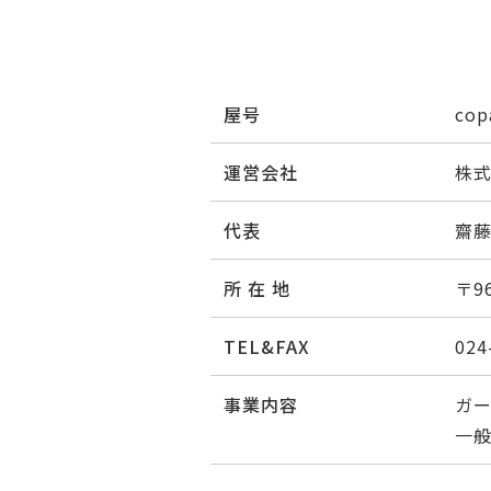
屋号
co
運営会社
株
代表
齋
所 在 地
〒96
TEL&FAX
024
事業内容
ガー
一