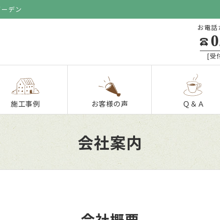
ガーデン
お電話
0
[受付
施工事例
お客様の声
Ｑ＆Ａ
会社案内
会社概要