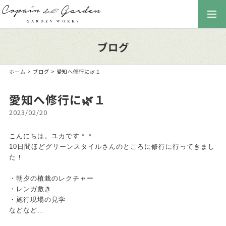
togg
navi
ブログ
ホーム
>
ブログ
> 愛知へ修行に🌿１
愛知へ修行に🌿１
2023/02/20
こんにちは。ユカです＾＾
10日間ほどグリーンスタイルさんのところに修行に行ってきまし
た！
・朝夕の植栽のレクチャー
・レンガ敷き
・施行現場の見学
などなど…