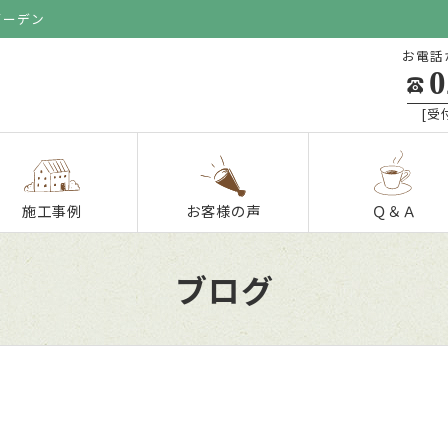
ガーデン
お電話
0
[受付
施工事例
お客様の声
Ｑ＆Ａ
ブログ