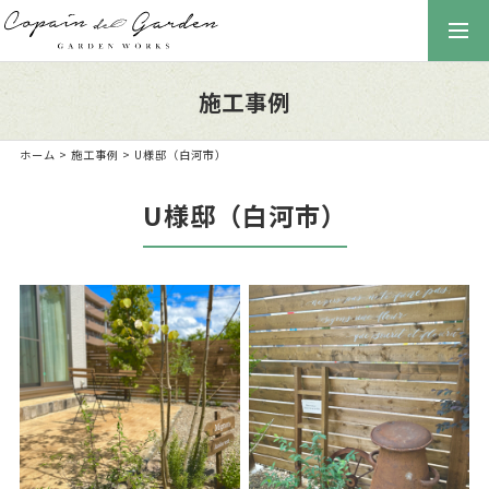
togg
navi
施工事例
ホーム
>
施工事例
> U様邸（白河市）
U様邸（白河市）