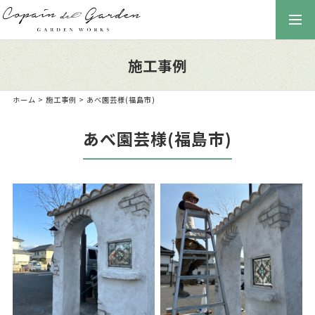
togg
navi
施工事例
ホーム
>
施工事例
> あべ園芸様(福島市)
あべ園芸様(福島市)